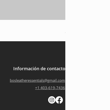
SN-17 Brown Hunter Slin
Agotado
Información de contacto
bosleatheressentials@gmail.com
+1 403-619-7436