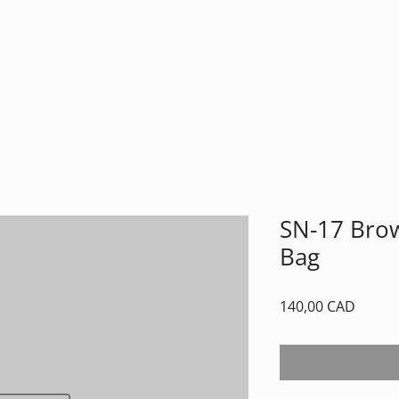
New Page
Hogar
Store
Sobre nosotros
Galería
Contacto
SN-17 Brow
Bag
Precio
140,00 CAD