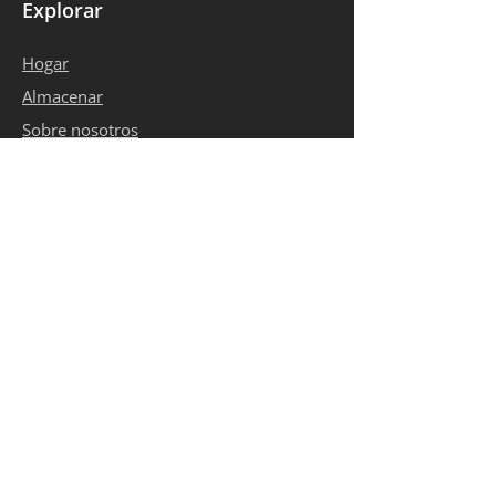
Explorar
Hogar
Almacenar
Sobre nosotros
Galería
Contacto
Condiciones de uso
política de privacidad
Información de contacto
bosleatheressentials@gmail.com
+1 403-619-7436